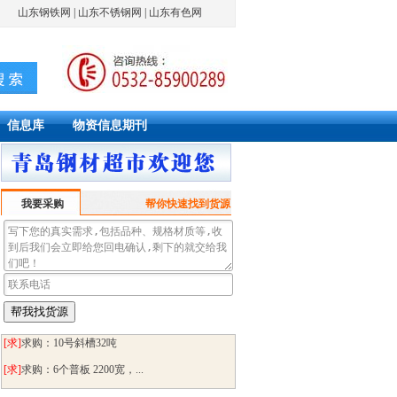
山东钢铁网
|
山东不锈钢网
|
山东有色网
信息库
物资信息期刊
我要采购
帮你快速找到货源
[求]
求购：09MnNiDR 4个厚
[求]
求购：锅炉容器板
[求]
求购：10号斜槽32吨
[求]
求购：6个普板 2200宽，...
[求]
求购：120mm 345qd...