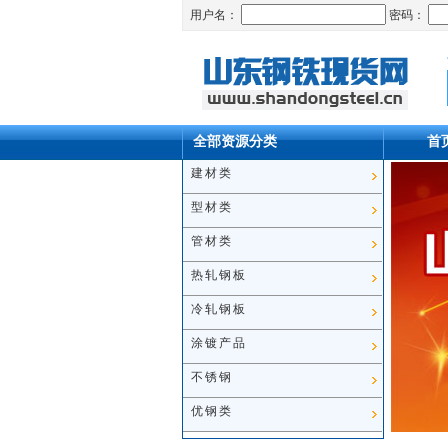
用户名：
密码：
首
全部资源分类
建材类
型材类
管材类
热轧钢板
冷轧钢板
涂镀产品
不锈钢
优钢类