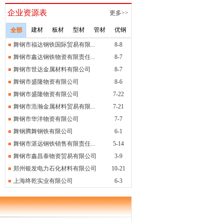
[求]
求购：120mm 345qd...
企业资源表
更多>>
[求]
求购：
建材
板材
型材
管材
优钢
全部
[求]
求购：
舞钢市福达钢铁国际贸易有限...
8-8
[求]
求购：材质28MnB5板材
舞钢市鑫达钢铁物资有限责任...
8-7
[求]
房地产开发公司求购大量钢筋
舞钢市世达金属材料有限公司
8-7
[求]
求购：09MnNiDR 4个厚
舞钢市盛隆物资有限公司
8-6
舞钢市盛隆物资有限公司
7-22
[求]
求购：锅炉容器板
舞钢市浩瀚金属材料贸易有限...
7-21
[求]
求购：10号斜槽32吨
舞钢市华洋物资有限公司
7-7
[求]
求购：6个普板 2200宽，...
舞钢腾舞钢铁有限公司
6-1
[求]
求购：120mm 345qd...
舞钢市湛远钢铁销售有限责任...
5-14
[求]
求购：120mm 345qd...
舞钢市鑫昌泰物资贸易有限公司
3-9
郑州银发电力石化材料有限公司
10-21
[求]
求购：
上海终乾实业有限公司
6-3
[求]
求购：
[求]
求购：材质28MnB5板材
[求]
房地产开发公司求购大量钢筋