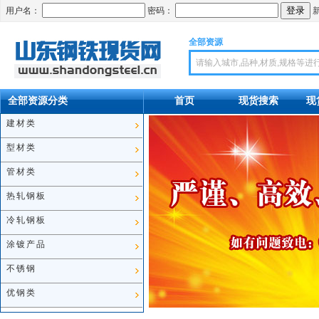
用户名：
密码：
全部资源
首页
现货搜索
现
全部资源分类
建材类
型材类
管材类
热轧钢板
冷轧钢板
涂镀产品
不锈钢
优钢类