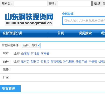
用户名：
密码：
全部资源
首页
现货搜索
现
全部资源分类
当前筛选条件：
品种：普线
城市：
全部
山东省
河北省
河南省
品种：
全部
建材类
型材类
管材类
热轧钢板
冷轧钢板
涂镀产品
不锈钢
优钢
规格：
厂家：
现货资源